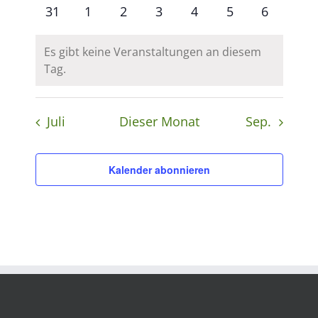
Veranstaltungen
Veranstaltungen
Veranstaltungen
Veranstaltungen
Veranstaltungen
Veranstaltunge
Veranstal
0
0
0
0
0
0
0
31
1
2
3
4
5
6
Veranstaltungen
Veranstaltungen
Veranstaltungen
Veranstaltungen
Veranstaltungen
Veranstaltunge
Veransta
Es gibt keine Veranstaltungen an diesem
Hinweis
Tag.
Juli
Dieser Monat
Sep.
Kalender abonnieren