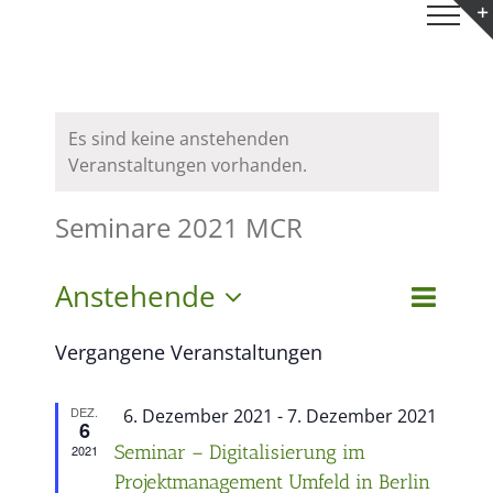
Zum
Inhalt
springen
Es sind keine anstehenden
Veranstaltungen vorhanden.
Seminare 2021 MCR
Verans
Anstehende
Liste
Suche
Veranst
Ansich
Datum
Naviga
Suche
Vergangene Veranstaltungen
wählen.
und
DEZ.
Hervorgehoben
6. Dezember 2021
-
7. Dezember 2021
Ansichte
6
Seminar – Digitalisierung im
2021
Navigati
Projektmanagement Umfeld in Berlin